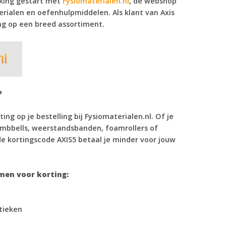
king gestart met
Fysiomaterialen.nl
, dé webshop
erialen en oefenhulpmiddelen. Als klant van Axis
ing op een breed assortiment.
?
ing op je bestelling bij Fysiomaterialen.nl. Of je
umbbells, weerstandsbanden, foamrollers of
e kortingscode AXIS5 betaal je minder voor jouw
men voor korting:
tieken